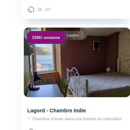
35
m
²
Dépôt de garantie :
Caution
150€
/ semaine
Lagord - Chambre Indie
Chambre à louer dans une maison en colocation