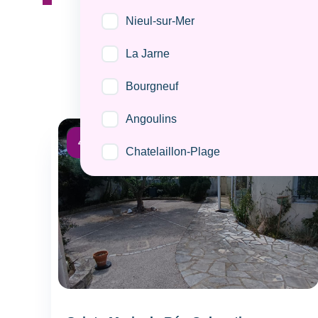
540
locations disponibles
Nieul-sur-Mer
Afficher par
La Jarne
Bourgneuf
Angoulins
Dépôt de garantie :
450€
/ semaine
Chatelaillon-Plage