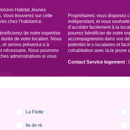
n Horizon Habitat Jeunes
 Vous trouverez sur cette
Propriétaires: vous disposez 
s chez l'habitant.e.
indépendant, et vous souhaitez 
d’accéder facilement à la loca
néficierez de notre expertise
pourrez bénéficier de notre ex
 durée de votre location. Nous
accompagnerons dans vos dém
, et serons présent.e.s à
potentiel.le.s locataires et fa
est nécessaire. Nous pourrons
cohabitation avec la.le jeune 
es administratives si vous
Contact Service logement
: 
La Flotte
Ile de ré