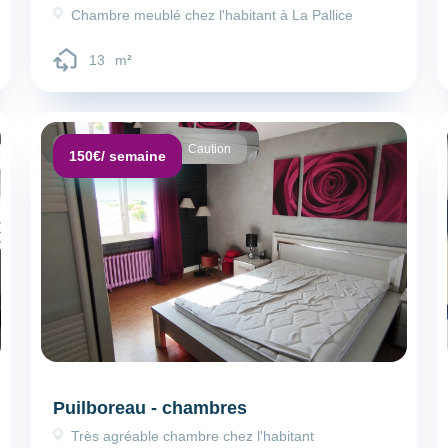
Chambre meublé chez l'habitant à La Pallice
13
m
²
Dépôt de garantie :
Caution
150€
/ semaine
Puilboreau - chambres
Très agréable chambre chez l'habitant