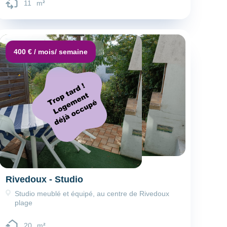
11
m
²
Dépôt de garantie :
Caution
400 € / mois
/ semaine
Rivedoux - Studio
Studio meublé et équipé, au centre de Rivedoux
plage
20
m
²