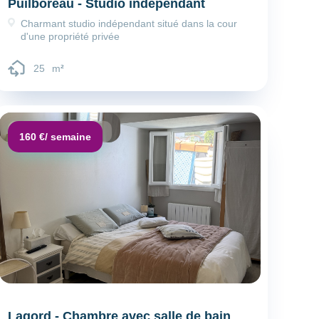
Puilboreau - Studio indépendant
Charmant studio indépendant situé dans la cour
d'une propriété privée
25
m
²
Dépôt de garantie :
160 €
/ semaine
Lagord - Chambre avec salle de bain