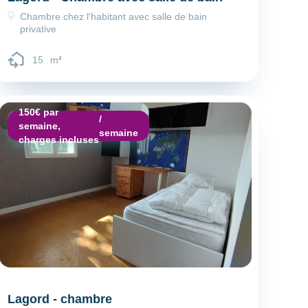
Chambre chez l'habitant avec salle de bain
privative
15
m
²
150€ par
/
Dépôt de garantie :
Caution
semaine,
semaine
charges incluses
Lagord - chambre