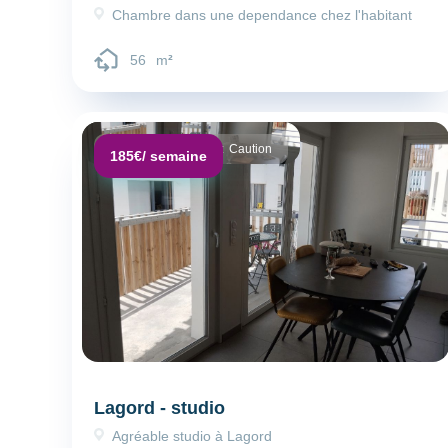
Chambre dans une dependance chez l'habitant
56
m
²
Dépôt de garantie :
Caution
185€
/ semaine
Lagord - studio
Agréable studio à Lagord