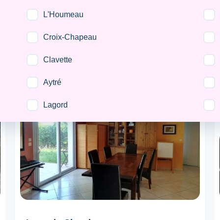
L'Houmeau
Croix-Chapeau
Clavette
Aytré
Dépôt de garantie :
150€
/ semaine
Lagord