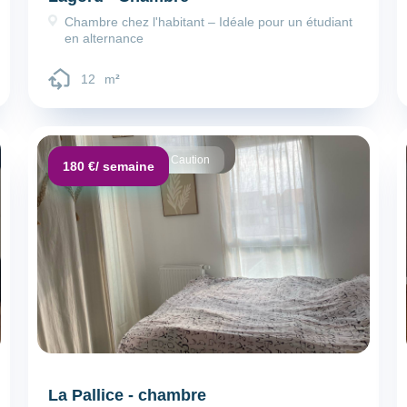
Chambre chez l'habitant – Idéale pour un étudiant
en alternance
12
m
²
Dépôt de garantie :
Caution
180 €
/ semaine
La Pallice - chambre