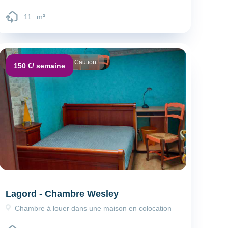
11
m
²
Dépôt de garantie :
Caution
150 €
/ semaine
Lagord - Chambre Wesley
Chambre à louer dans une maison en colocation