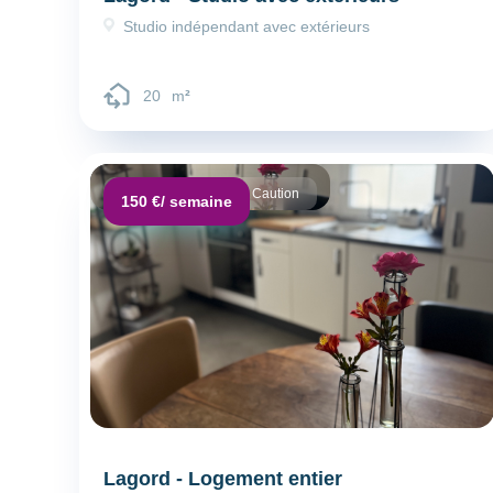
Studio indépendant avec extérieurs
20
m
²
Dépôt de garantie :
Caution
150 €
/ semaine
Lagord - Logement entier