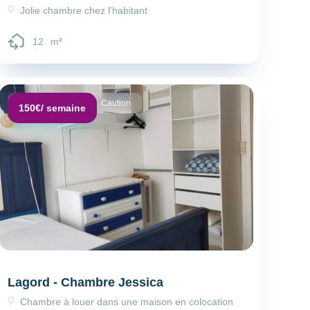
Jolie chambre chez l'habitant
12
m
²
Dépôt de garantie :
Caution
150€
/ semaine
Lagord - Chambre Jessica
Chambre à louer dans une maison en colocation