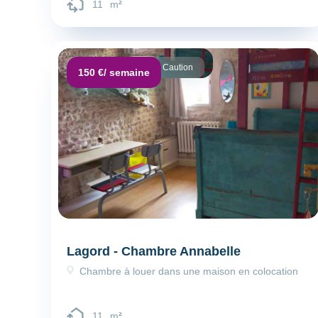
11
m
²
Dépôt de garantie :
Caution
150 €
/ semaine
Lagord - Chambre Annabelle
Chambre à louer dans une maison en colocation
11
m
²