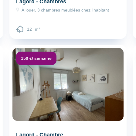
Lagord - Chambres
À louer, 3 chambres meublées chez l'habitant
12
m
²
Dépôt de garantie :
150 €
/ semaine
Lagord - Chambre