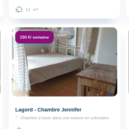
12
m
²
Dépôt de garantie :
Caution
150 €
/ semaine
Lagord - Chambre Jennifer
Chambre à louer dans une maison en colocation