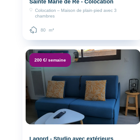
Sainte Marie de Ré - Colocation
Colocation – Maison de plain-pied avec 3
chambres
80
m
²
Dépôt de garantie :
200 €
/ semaine
Lagord - Studio avec extérieurs