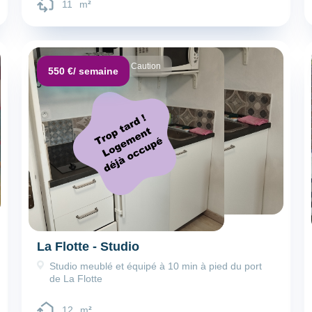
11
m
²
Dépôt de garantie :
Caution
550 €
/ semaine
La Flotte - Studio
Studio meublé et équipé à 10 min à pied du port
de La Flotte
12
m
²