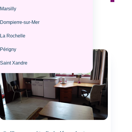
Réinitialiser
Marsilly
Dompierre-sur-Mer
La Rochelle
Périgny
420€ +
80€
/
Dépôt de garantie :
charges /
semaine
Saint Xandre
mois