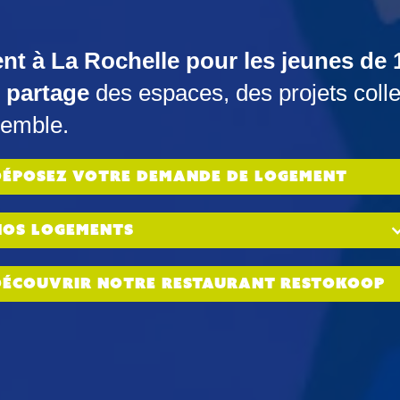
t à La Rochelle pour les jeunes
de 
s
partage
des espaces, des projets coll
semble.
déposez votre demande de logement
nos logements
découvrir notre restaurant Restokoop