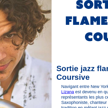
Sort
flame
Co
Sortie jazz f
Coursive
Navigant entre New York
Lizana
est devenu en qu
représentants les plus 
Saxophoniste, chanteur e
tradition en mêlant jazz