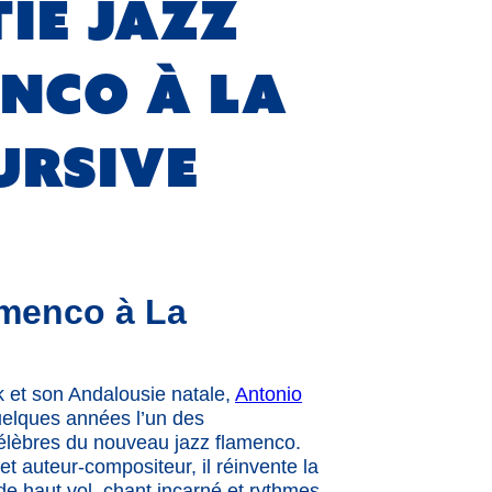
ie jazz
nco à La
ursive
lamenco à La
 et son Andalousie natale,
Antonio
elques années l’un des
célèbres du nouveau jazz flamenco.
t auteur-compositeur, il réinvente la
 de haut vol, chant incarné et rythmes