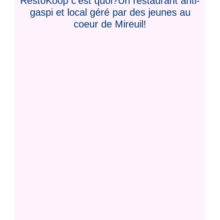
RestoKoop c'est quoi?Un restaurant anti-
gaspi et local géré par des jeunes au
coeur de Mireuil!