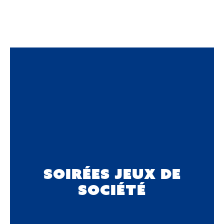
Soirées jeux de
société